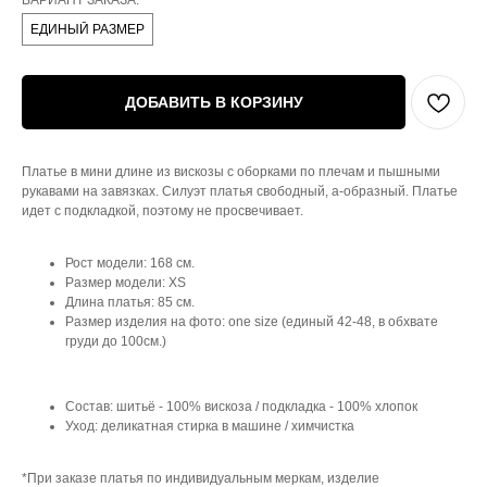
ВАРИАНТ ЗАКАЗА:
ЕДИНЫЙ РАЗМЕР
ДОБАВИТЬ В КОРЗИНУ
Платье в мини длине из вискозы с оборками по плечам и пышными
рукавами на завязках. Силуэт платья свободный, а-образный. Платье
идет с подкладкой, поэтому не просвечивает.
Рост модели: 168 см.
Размер модели: XS
Длина платья: 85 см.
Размер изделия на фото: one size (единый 42-48, в обхвате
груди до 100см.)
Состав: шитьё - 100% вискоза / подкладка - 100% хлопок
Уход: деликатная стирка в машине / химчистка
*При заказе платья по индивидуальным меркам, изделие