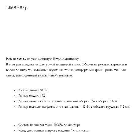
18500,00
р.
ДОБАВИТЬ В КОРЗИНУ
Новый взгляд на уже любимую Ретро олимпийку.
В этот раз создана из фактурной плащевой ткани. Оборки на рукавах, карманы, и
волан по низу, трикотажный воротник стойка, комфортный крой и романтичный
стиль, воплощенный в спортивной ветровке.
Рост модели: 170 см.
Размер модели: XS
Длина изделия: 85 см. с учетом нижней оборки. (без оборки 70 см.)
Размер изделия на фото: one size (единый 42-54, в обхвате груди до 112 см.)
Состав: плащевая ткань (100% полиэстер)
Уход: деликатная стирка в машине / химчистка