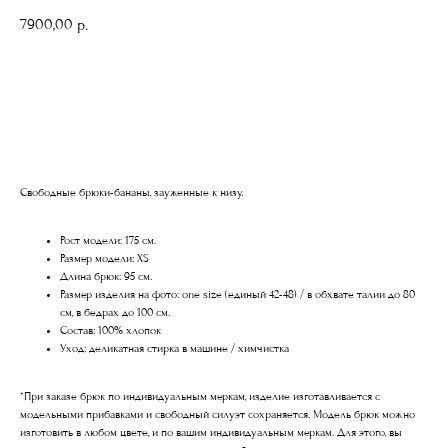
7900,00
р.
ДОБАВИТЬ В КОРЗИНУ
Свободные брюки-бананы, зауженные к низу.
Рост модели: 175 см.
Размер модели: XS
Длина брюк: 95 см.
Размер изделия на фото: one size (единый 42-48) / в обхвате талии до 80
см, в бедрах до 100 см.
Состав: 100% хлопок
Уход: деликатная стирка в машине / химчистка
*При заказе брюк по индивидуальным меркам, изделие изготавливается с
модельными прибавками и свободный силуэт сохраняется. Модель брюк можно
изготовить в любом цвете, и по вашим индивидуальным меркам. Для этого, вы