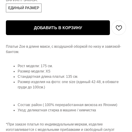
ВАРИАНТ ЗАКАЗА:
ЕДИНЫЙ РАЗМЕР
ДОБАВИТЬ В КОРЗИНУ
Платье Zoe в длине макси, с воздушной оборкой по низу и завязкой-
бантом.
Рост модели: 175 см.
Размер модели: XS
Стандартная длина платья: 135 см.
Размер изделия на фото: one size (единый 42-48, в обхвате
груди до 100см.)
Состав: район ( 100% переработанная вискоза из Японии)
Уход: деликатная стирка в машине / химчистка
*При заказе платья по индивидуальным меркам, изделие
изготавливается с модельными прибавками и свободный силуэт