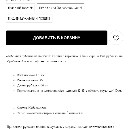
ЕДИНЫЙ РАЗМЕР
ПРЕДЗАКАЗ (10 рабочих дней)
ИНДИВИДУАЛЬНЫЙ ПОШИВ
ДОБАВИТЬ В КОРЗИНУ
Свободная рубашка из плотного хлопка с карманом в виде сердца. Низ рубашки не
обработан. Хлопок с эффектом потертости.
Рост модели: 170 см.
Размер модели: XS
Длина рубашки: 86 см.
Размер изделия на фото: one size (единый 42-48, в обхвате груди до 110см.)
Состав: 100% хлопок
Уход: деликатная стирка в машине / химчистка
*При заказе рубашки по индивидуальным меркам, изделие изготавливается с