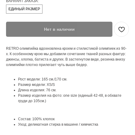
ВАРИАНТ ЗАКАЗА:
ЕДИНЫЙ РАЗМЕР
Нет в наличии
RETRO олимпийка вдохновлена кроем и стилистикой олимпиек из 90-
х. К особенному крою мы добавили сочетание тканей разных фактур:
джинсы, хлопка, батиста и других. В застегнутом виде, резинка внизу
олимпийки плотно прилегает чуть выше бедер.
Рост модели: 165 см./170 см.
Размер модели: XS/S
Длина изделия: 76 см.
Размер изделия на фото: one size (единый 42-48, в обхвате
груди до 105см.)
Состав: 100% хлопок
Уход: деликатная стирка в машине / химчистка